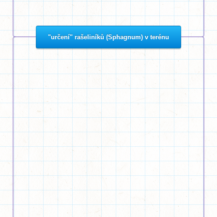
"určení" rašeliníků (Sphagnum) v terénu