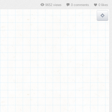
9652 views
0 comments
0 likes