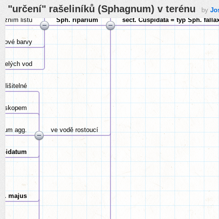
"určení" rašeliníků (Sphagnum) v terénu
by
Jo
dyžním listu
Sph. riparium
sect. Cuspidata = typ Sph. falla
ůžové barvy
yselých vod
zlišitelné
ikroskopem
urvum agg.
ve vodě rostoucí
spidatum
h. majus