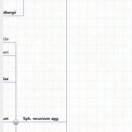
indbergii
y níže
kopem
allax
uosum
Sph. recurvum agg.