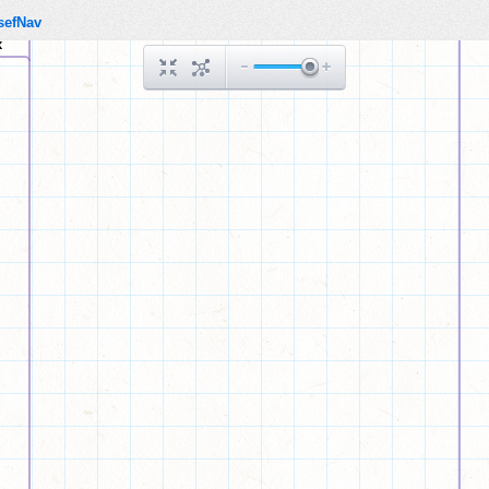
sefNav
x