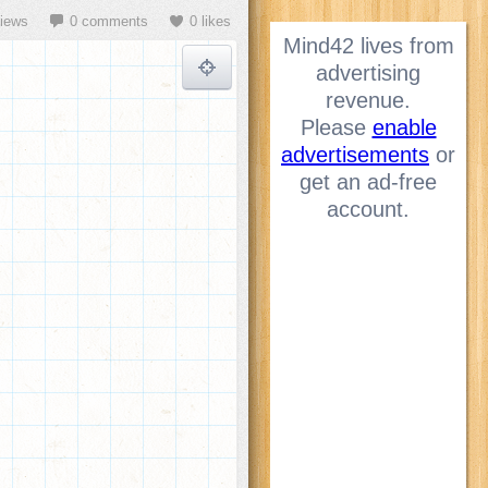
views
0 comments
0 likes
Mind42 lives from
advertising
revenue.
Please
enable
advertisements
or
get an ad-free
account.