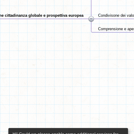
e cittadinanza globale e prospettiva europea
Condivisone dei valor
Comprensione e apert
Hi! Could we please enable some additional services for