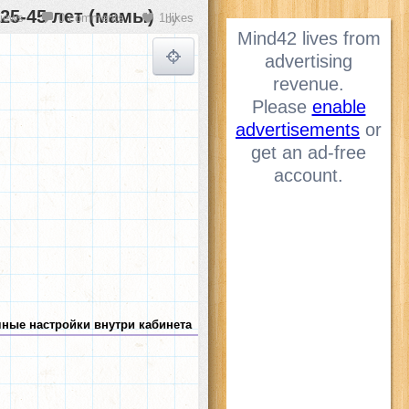
25-45 лет (мамы)
views
0 comments
1 likes
by
Mind42 lives from
advertising
revenue.
Please
enable
advertisements
or
get an ad-free
account.
чные настройки внутри кабинета
Возраст
женщины 25-44
Гео
Москва
МО