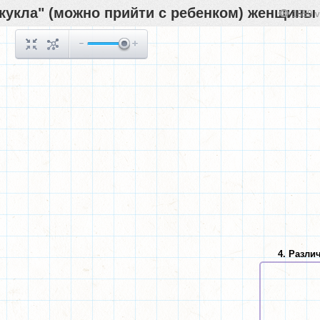
 кукла" (можно прийти с ребенком) женщины 
1659 
4. Разли