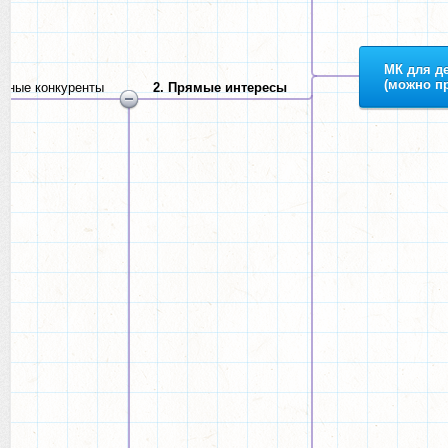
МК для де
(можно п
нные конкуренты
2. Прямые интересы