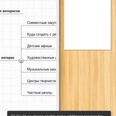
я интересов
Совместные закупки москва
Куда сходить с ребенком Москва
Детские афиши
 интерес
Художественные школы
Музыкальные школы
Центры творчества
Частные школы
Hi! Could we please enable some additional services for